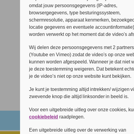
omdat jouw persoonsgegevens (IP-adres,
Zoeken
browsergegevens, type besturingssysteem,
Zoeken
schermresolutie, apparaat kenmerken, bezoekged
locatie gegevens en eventuele accountinformatie
Recente berichten
worden verwerkt op het moment dat de video's af
(geen titel)
(geen titel)
Wij delen deze persoonsgegevens met 2 partner
(geen titel)
(Youtube en Vimeo) zodat de video's op onze web
Lichtflits
kunnen worden afgespeeld. Wanneer je dat niet wi
Be at peace, tempest tossed seas 
je deze toestemming weigeren. Dat betekent echt
soul (R. Queen)
je de video’s niet op onze website kunt bekijken.
Recente reacties
Je kunt je toestemming altijd intrekken/ wijzigen v
Geen reacties om weer te geven.
zwevende knop die altijd linksonder in beeld is.
Voor een uitgebreide uitleg over onze cookies, ku
cookiebeleid
raadplegen.
Een uitgebreide uitleg over de verwerking van