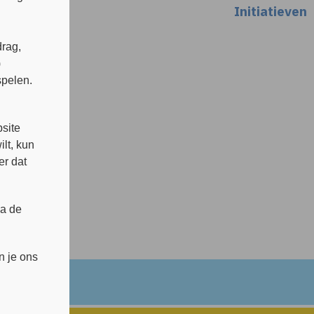
Initiatieven
rag,
)
spelen.
s
site
lt, kun
of
er dat
ia de
n je ons