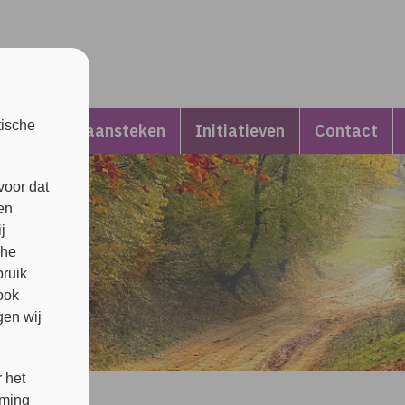
tische
Kaarsje aansteken
Initiatieven
Contact
voor dat
en
j
che
bruik
ook
en wij
 het
mming