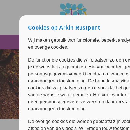
Overslaan en naar de inhoud gaan
Direct naar de hoofdnavigatie
Cookies op Arkin Rustpunt
Wij maken gebruik van functionele, beperkt analy
Inspiratie & Troost
en overige cookies.
De functionele cookies die wij plaatsen zorgen er
je de website kan gebruiken. Hiervoor worden ge
persoonsgegevens verwerkt en daarom vragen wi
daarvoor geen toestemming. De beperkt analytis
cookies die wij plaatsen zorgen ervoor dat het ge
van de website wordt gemeten. Hiervoor worden 
geen persoonsgegevens verwerkt en daarom vrag
daarvoor geen toestemming.
De overige cookies die worden geplaatst zijn voor
afspelen van de video's. Wij vragen jouw toeste