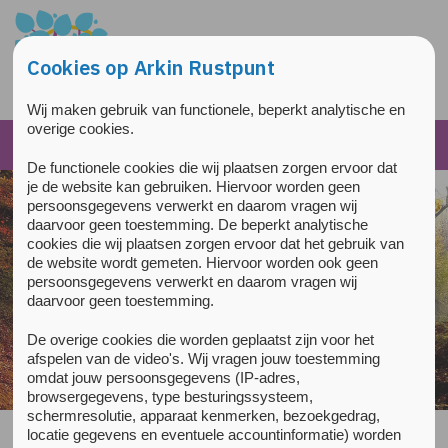
Overslaan en naar de inhoud gaan
Direct naar de hoofdnavigatie
Cookies op Arkin Rustpunt
Wij maken gebruik van functionele, beperkt analytische en
overige cookies.
De functionele cookies die wij plaatsen zorgen ervoor dat
je de website kan gebruiken. Hiervoor worden geen
persoonsgegevens verwerkt en daarom vragen wij
daarvoor geen toestemming. De beperkt analytische
cookies die wij plaatsen zorgen ervoor dat het gebruik van
de website wordt gemeten. Hiervoor worden ook geen
persoonsgegevens verwerkt en daarom vragen wij
daarvoor geen toestemming.
De overige cookies die worden geplaatst zijn voor het
Steek een kaarsje aan
afspelen van de video's. Wij vragen jouw toestemming
omdat jouw persoonsgegevens (IP-adres,
browsergegevens, type besturingssysteem,
schermresolutie, apparaat kenmerken, bezoekgedrag,
locatie gegevens en eventuele accountinformatie) worden