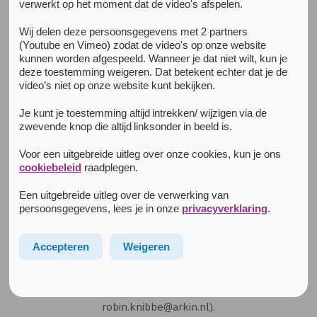
verwerkt op het moment dat de video's afspelen.
Wandelgroepen
Hier vind je het overzicht van de herstelgerichte
Wij delen deze persoonsgegevens met 2 partners
(Youtube en Vimeo) zodat de video's op onze website
wandelgroepen door geestelijk verzorgers van Arkin.
kunnen worden afgespeeld. Wanneer je dat niet wilt, kun je
deze toestemming weigeren. Dat betekent echter dat je de
Deze pagina wordt doorlopend aangevuld met nieuw
video’s niet op onze website kunt bekijken.
aanbod van de herstelgerichte wandelgroepen.
Je kunt je toestemming altijd intrekken/ wijzigen via de
zwevende knop die altijd linksonder in beeld is.
Loop je mee? Zoek van tevoren even contact met een van
de organiserend GV’s voor informatie.
Voor een uitgebreide uitleg over onze cookies, kun je ons
cookiebeleid
raadplegen.
Juni 2026
Do 4 juni: Utrechtse Wandelgroep Bloeyendael (kleine
Een uitgebreide uitleg over de verwerking van
groep) start 15:00u.
persoonsgegevens, lees je in onze
privacyverklaring
.
Organiserend GV: Daan Stoffer (contact:
daan.stoffer@arkin.nl)
Accepteren
Weigeren
Do 11 juni: Combi-groep Utr/H’sum, lente-wandeling vanaf
station Baarn.
Organiserend GV: Robin Knibbe (contact:
robin.knibbe@arkin.nl).