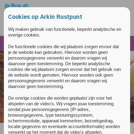
Overslaan en naar de inhoud gaan
Direct naar de hoofdnavigatie
Cookies op Arkin Rustpunt
Wij maken gebruik van functionele, beperkt analytische en
overige cookies.
De functionele cookies die wij plaatsen zorgen ervoor dat
je de website kan gebruiken. Hiervoor worden geen
persoonsgegevens verwerkt en daarom vragen wij
daarvoor geen toestemming. De beperkt analytische
cookies die wij plaatsen zorgen ervoor dat het gebruik van
de website wordt gemeten. Hiervoor worden ook geen
persoonsgegevens verwerkt en daarom vragen wij
daarvoor geen toestemming.
De overige cookies die worden geplaatst zijn voor het
afspelen van de video's. Wij vragen jouw toestemming
Steek een kaarsje aan
omdat jouw persoonsgegevens (IP-adres,
browsergegevens, type besturingssysteem,
schermresolutie, apparaat kenmerken, bezoekgedrag,
locatie gegevens en eventuele accountinformatie) worden
verwerkt op het moment dat de video's afspelen.