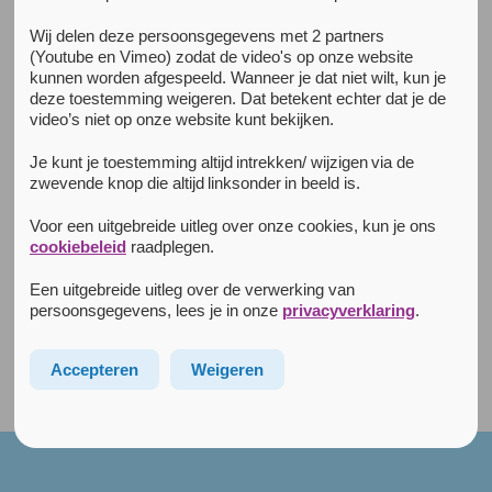
Alle nieuwsberichten
Wij delen deze persoonsgegevens met 2 partners
26 oktober 2023
(Youtube en Vimeo) zodat de video's op onze website
Vredeswens
kunnen worden afgespeeld. Wanneer je dat niet wilt, kun je
Zegen ons
deze toestemming weigeren. Dat betekent echter dat je de
video’s niet op onze website kunt bekijken.
met medemensen
die weten wat vrede is:
Je kunt je toestemming altijd intrekken/ wijzigen via de
een plek onder de zon
zwevende knop die altijd linksonder in beeld is.
voor iedereen.
Voor een uitgebreide uitleg over onze cookies, kun je ons
cookiebeleid
raadplegen.
Vrijheid die ruimte maakt
voor de ander.
Een uitgebreide uitleg over de verwerking van
Help ons om
persoonsgegevens, lees je in onze
privacyverklaring
.
zulke mensen te zijn.
Accepteren
Weigeren
(gebed uit Coventryberaad)