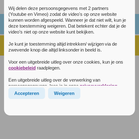
Alle kaarsjes
Wij delen deze persoonsgegevens met 2 partners
(Youtube en Vimeo) zodat de video's op onze website
kunnen worden afgespeeld. Wanneer je dat niet wilt, kun je
deze toestemming weigeren. Dat betekent echter dat je de
video’s niet op onze website kunt bekijken.
Je kunt je toestemming altijd intrekken/ wijzigen via de
zwevende knop die altijd linksonder in beeld is.
Voor een uitgebreide uitleg over onze cookies, kun je ons
Disclaimer
|
Privacyverklaring
|
Cookiebeleid
|
cookiebeleid
raadplegen.
© 2026 Rustpunt Arkin
Alle rechten voorbehouden
|
Realisatie:
Lemon
Een uitgebreide uitleg over de verwerking van
Rustpunt is een initiatief van
persoonsgegevens, lees je in onze
privacyverklaring
.
Accepteren
Weigeren