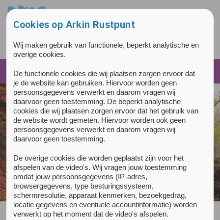
Overslaan en naar de inhoud gaan
Direct naar de hoofdnavigatie
Cookies op Arkin Rustpunt
Wij maken gebruik van functionele, beperkt analytische en
overige cookies.
De functionele cookies die wij plaatsen zorgen ervoor dat
je de website kan gebruiken. Hiervoor worden geen
persoonsgegevens verwerkt en daarom vragen wij
daarvoor geen toestemming. De beperkt analytische
cookies die wij plaatsen zorgen ervoor dat het gebruik van
de website wordt gemeten. Hiervoor worden ook geen
persoonsgegevens verwerkt en daarom vragen wij
daarvoor geen toestemming.
De overige cookies die worden geplaatst zijn voor het
afspelen van de video's. Wij vragen jouw toestemming
Steek een kaarsje aan
omdat jouw persoonsgegevens (IP-adres,
browsergegevens, type besturingssysteem,
schermresolutie, apparaat kenmerken, bezoekgedrag,
locatie gegevens en eventuele accountinformatie) worden
verwerkt op het moment dat de video's afspelen.