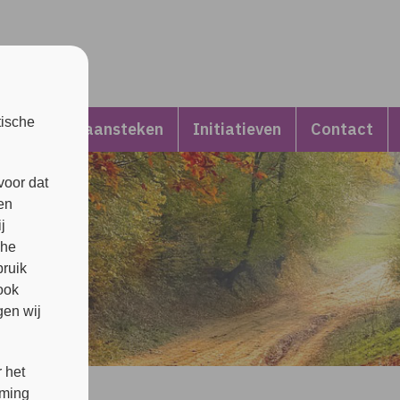
tische
Kaarsje aansteken
Initiatieven
Contact
voor dat
en
j
che
bruik
ook
en wij
 het
mming