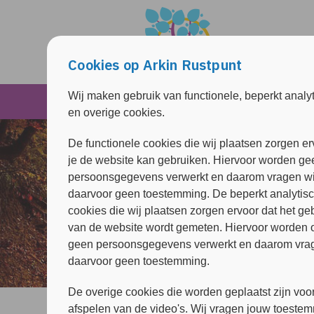
Overslaan en naar de inhoud gaan
Direct naar de hoofdnavigatie
Cookies op Arkin Rustpunt
Wij maken gebruik van functionele, beperkt analy
Inspiratie & Troost
en overige cookies.
De functionele cookies die wij plaatsen zorgen er
je de website kan gebruiken. Hiervoor worden ge
persoonsgegevens verwerkt en daarom vragen wi
daarvoor geen toestemming. De beperkt analytis
cookies die wij plaatsen zorgen ervoor dat het ge
van de website wordt gemeten. Hiervoor worden 
geen persoonsgegevens verwerkt en daarom vrag
daarvoor geen toestemming.
De overige cookies die worden geplaatst zijn voor
afspelen van de video's. Wij vragen jouw toeste