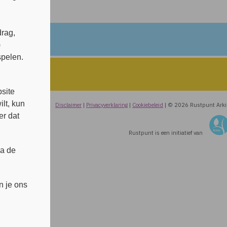
rag,
)
spelen.
s
site
lt, kun
Disclaimer
|
Privacyverklaring
|
Cookiebeleid
|
© 2026 Rustpunt Ark
er dat
Rustpunt is een initiatief van
ia de
n je ons