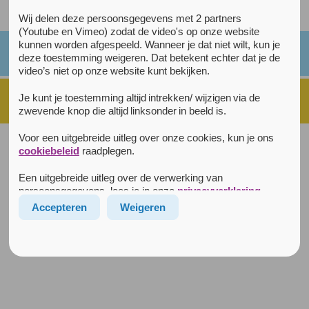
Alle kaarsjes
Wij delen deze persoonsgegevens met 2 partners
(Youtube en Vimeo) zodat de video's op onze website
kunnen worden afgespeeld. Wanneer je dat niet wilt, kun je
deze toestemming weigeren. Dat betekent echter dat je de
video’s niet op onze website kunt bekijken.
Je kunt je toestemming altijd intrekken/ wijzigen via de
zwevende knop die altijd linksonder in beeld is.
Voor een uitgebreide uitleg over onze cookies, kun je ons
Disclaimer
|
Privacyverklaring
|
Cookiebeleid
|
cookiebeleid
raadplegen.
© 2026 Rustpunt Arkin
Alle rechten voorbehouden
|
Realisatie:
Lemon
Een uitgebreide uitleg over de verwerking van
Rustpunt is een initiatief van
persoonsgegevens, lees je in onze
privacyverklaring
.
Accepteren
Weigeren