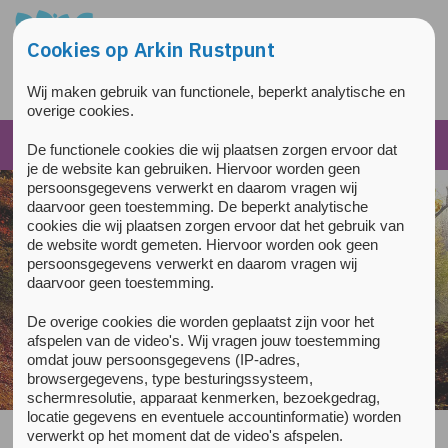
Overslaan en naar de inhoud gaan
Direct naar de hoofdnavigatie
Cookies op Arkin Rustpunt
Wij maken gebruik van functionele, beperkt analytische en
overige cookies.
De functionele cookies die wij plaatsen zorgen ervoor dat
je de website kan gebruiken. Hiervoor worden geen
persoonsgegevens verwerkt en daarom vragen wij
daarvoor geen toestemming. De beperkt analytische
cookies die wij plaatsen zorgen ervoor dat het gebruik van
de website wordt gemeten. Hiervoor worden ook geen
persoonsgegevens verwerkt en daarom vragen wij
daarvoor geen toestemming.
De overige cookies die worden geplaatst zijn voor het
afspelen van de video's. Wij vragen jouw toestemming
Steek een kaarsje aan
omdat jouw persoonsgegevens (IP-adres,
browsergegevens, type besturingssysteem,
schermresolutie, apparaat kenmerken, bezoekgedrag,
locatie gegevens en eventuele accountinformatie) worden
verwerkt op het moment dat de video's afspelen.