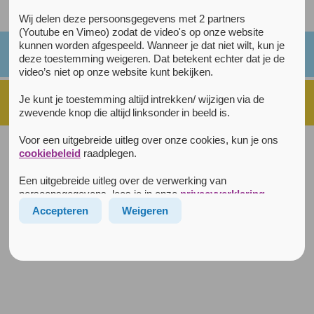
Alle kaarsjes
Wij delen deze persoonsgegevens met 2 partners
(Youtube en Vimeo) zodat de video's op onze website
kunnen worden afgespeeld. Wanneer je dat niet wilt, kun je
deze toestemming weigeren. Dat betekent echter dat je de
video’s niet op onze website kunt bekijken.
Je kunt je toestemming altijd intrekken/ wijzigen via de
zwevende knop die altijd linksonder in beeld is.
Voor een uitgebreide uitleg over onze cookies, kun je ons
Disclaimer
|
Privacyverklaring
|
Cookiebeleid
|
cookiebeleid
raadplegen.
© 2026 Rustpunt Arkin
Alle rechten voorbehouden
|
Realisatie:
Lemon
Een uitgebreide uitleg over de verwerking van
Rustpunt is een initiatief van
persoonsgegevens, lees je in onze
privacyverklaring
.
Accepteren
Weigeren