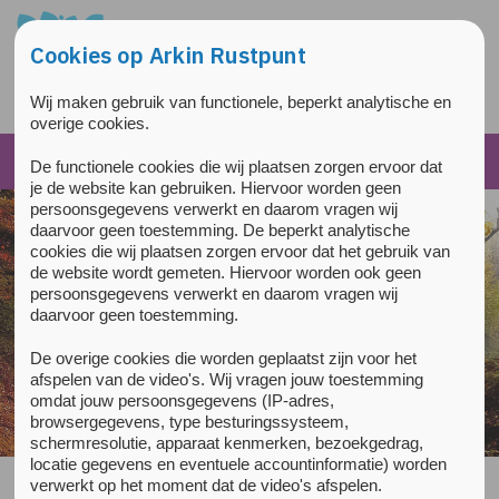
Overslaan en naar de inhoud gaan
Direct naar de hoofdnavigatie
Cookies op Arkin Rustpunt
Wij maken gebruik van functionele, beperkt analytische en
overige cookies.
De functionele cookies die wij plaatsen zorgen ervoor dat
je de website kan gebruiken. Hiervoor worden geen
persoonsgegevens verwerkt en daarom vragen wij
daarvoor geen toestemming. De beperkt analytische
cookies die wij plaatsen zorgen ervoor dat het gebruik van
de website wordt gemeten. Hiervoor worden ook geen
persoonsgegevens verwerkt en daarom vragen wij
daarvoor geen toestemming.
De overige cookies die worden geplaatst zijn voor het
afspelen van de video's. Wij vragen jouw toestemming
Steek een kaarsje aan
omdat jouw persoonsgegevens (IP-adres,
browsergegevens, type besturingssysteem,
schermresolutie, apparaat kenmerken, bezoekgedrag,
locatie gegevens en eventuele accountinformatie) worden
verwerkt op het moment dat de video's afspelen.