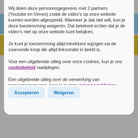
Alle kaarsjes
Wij delen deze persoonsgegevens met 2 partners
(Youtube en Vimeo) zodat de video's op onze website
kunnen worden afgespeeld. Wanneer je dat niet wilt, kun je
deze toestemming weigeren. Dat betekent echter dat je de
video’s niet op onze website kunt bekijken.
Je kunt je toestemming altijd intrekken/ wijzigen via de
zwevende knop die altijd linksonder in beeld is.
Voor een uitgebreide uitleg over onze cookies, kun je ons
Disclaimer
|
Privacyverklaring
|
Cookiebeleid
|
cookiebeleid
raadplegen.
© 2026 Rustpunt Arkin
Alle rechten voorbehouden
|
Realisatie:
Lemon
Een uitgebreide uitleg over de verwerking van
Rustpunt is een initiatief van
persoonsgegevens, lees je in onze
privacyverklaring
.
Accepteren
Weigeren