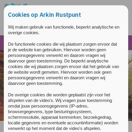
Overslaan en naar de inhoud gaan
Direct naar de hoofdnavigatie
Cookies op Arkin Rustpunt
Wij maken gebruik van functionele, beperkt analytische en
overige cookies.
De functionele cookies die wij plaatsen zorgen ervoor dat
je de website kan gebruiken. Hiervoor worden geen
persoonsgegevens verwerkt en daarom vragen wij
daarvoor geen toestemming. De beperkt analytische
cookies die wij plaatsen zorgen ervoor dat het gebruik van
de website wordt gemeten. Hiervoor worden ook geen
persoonsgegevens verwerkt en daarom vragen wij
daarvoor geen toestemming.
De overige cookies die worden geplaatst zijn voor het
afspelen van de video's. Wij vragen jouw toestemming
Steek een kaarsje aan
omdat jouw persoonsgegevens (IP-adres,
browsergegevens, type besturingssysteem,
schermresolutie, apparaat kenmerken, bezoekgedrag,
locatie gegevens en eventuele accountinformatie) worden
verwerkt op het moment dat de video's afspelen.