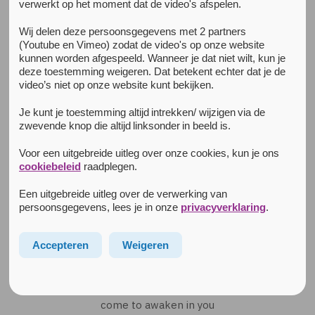
verwerkt op het moment dat de video's afspelen.
Alle nieuwsberichten
30 augustus 2023
Wij delen deze persoonsgegevens met 2 partners
Beannacht/Blessing
(Youtube en Vimeo) zodat de video's op onze website
kunnen worden afgespeeld. Wanneer je dat niet wilt, kun je
On the day when
deze toestemming weigeren. Dat betekent echter dat je de
the weight deadens
video’s niet op onze website kunt bekijken.
on your shoulders
and you stumble,
Je kunt je toestemming altijd intrekken/ wijzigen via de
zwevende knop die altijd linksonder in beeld is.
may the clay dance
to balance you.
Voor een uitgebreide uitleg over onze cookies, kun je ons
cookiebeleid
raadplegen.
And when your eyes
freeze behind
Een uitgebreide uitleg over de verwerking van
persoonsgegevens, lees je in onze
privacyverklaring
.
the grey window
and the ghost of loss
gets into you,
Accepteren
Weigeren
may a flock of colours,
indigo, red, green
and azure blue,
come to awaken in you