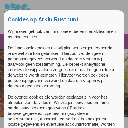
Overslaan en naar de inhoud gaan
Direct naar de hoofdnavigatie
Cookies op Arkin Rustpunt
Wij maken gebruik van functionele, beperkt analytische en
overige cookies.
De functionele cookies die wij plaatsen zorgen ervoor dat
je de website kan gebruiken. Hiervoor worden geen
persoonsgegevens verwerkt en daarom vragen wij
daarvoor geen toestemming. De beperkt analytische
cookies die wij plaatsen zorgen ervoor dat het gebruik van
de website wordt gemeten. Hiervoor worden ook geen
persoonsgegevens verwerkt en daarom vragen wij
daarvoor geen toestemming.
De overige cookies die worden geplaatst zijn voor het
Steek een kaarsje aan
afspelen van de video's. Wij vragen jouw toestemming
omdat jouw persoonsgegevens (IP-adres,
browsergegevens, type besturingssysteem,
schermresolutie, apparaat kenmerken, bezoekgedrag,
locatie gegevens en eventuele accountinformatie) worden