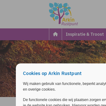
Overslaan en naar de inhoud gaan
Direct naar de hoofdnavigatie
Inspiratie & Troost
Cookies op Arkin Rustpunt
Wij maken gebruik van functionele, beperkt analy
en overige cookies.
De functionele cookies die wij plaatsen zorgen er
je de website kan gebruiken. Hiervoor worden ge