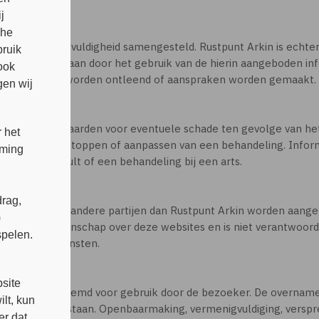
j
che
met grote zorgvuldigheid samengesteld. Rustpunt Arkin is echter
bruik
ou kunnen ontstaan door het gebruik van de hierin aangeboden in
ook
ijze rechten worden ontleend of aanspraken worden gemaakt.
en wij
lijkheid aanvaarden voor eventuele schade ten gevolge van het
 het
dvies wijzigen, stoppen of aanpassen van een behandeling. Infor
mming
an een consult of een behandeling bij een arts.
rag,
sites die door andere partijen dan Rustpunt Arkin worden aangebo
)
eft geen zeggenschap over deze websites en is niet verantwoorde
spelen.
oducten of diensten.
s
site
uitsluitend bestemd voor gebruik door de bezoeker. De overnam
lt, kun
s niet toegestaan. Openbaarmaking, vermenigvuldiging, verspre
er dat