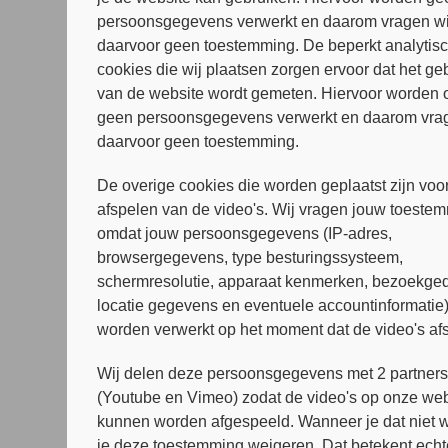
Disclaimer
persoonsgegevens verwerkt en daarom vragen wi
Algemeen
daarvoor geen toestemming. De beperkt analytis
De informatie op deze website is 
cookies die wij plaatsen zorgen ervoor dat het ge
directe of indirecte schade die z
van de website wordt gemeten. Hiervoor worden 
website kunnen op geen enkele w
geen persoonsgegevens verwerkt en daarom vrag
daarvoor geen toestemming.
Geen medisch advies
Rustpunt Arkin kan geen aansprake
De overige cookies die worden geplaatst zijn voor
deze site, of het zonder doktersa
afspelen van de video's. Wij vragen jouw toeste
worden beschouwd als vervanging v
omdat jouw persoonsgegevens (IP-adres,
browsergegevens, type besturingssysteem,
Externe links
schermresolutie, apparaat kenmerken, bezoekged
Deze website bevat links naar web
locatie gegevens en eventuele accountinformatie
ter informatie. Rustpunt Arkin he
worden verwerkt op het moment dat de video's af
daarop aangeboden informatie, pr
Wij delen deze persoonsgegevens met 2 partner
Copyright
(Youtube en Vimeo) zodat de video's op onze web
De informatie op deze website is 
kunnen worden afgespeeld. Wanneer je dat niet wi
aanleggen van adressenbestanden i
je deze toestemming weigeren. Dat betekent echt