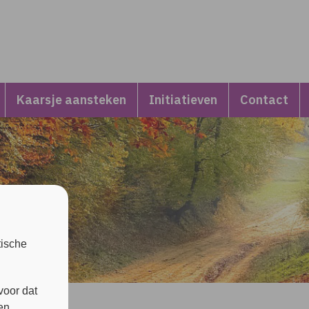
Kaarsje aansteken
Initiatieven
Contact
tische
voor dat
en